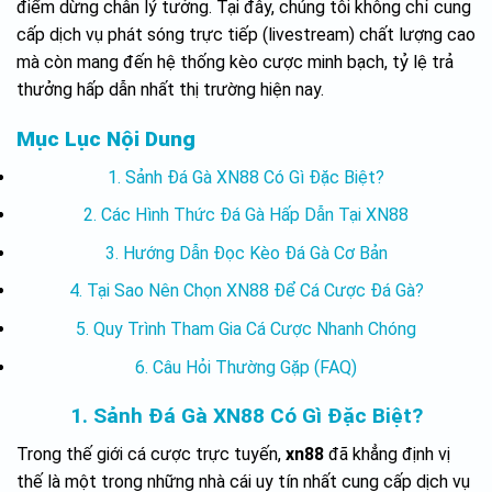
điểm dừng chân lý tưởng. Tại đây, chúng tôi không chỉ cung
cấp dịch vụ phát sóng trực tiếp (livestream) chất lượng cao
mà còn mang đến hệ thống kèo cược minh bạch, tỷ lệ trả
thưởng hấp dẫn nhất thị trường hiện nay.
Mục Lục Nội Dung
1. Sảnh Đá Gà XN88 Có Gì Đặc Biệt?
2. Các Hình Thức Đá Gà Hấp Dẫn Tại XN88
3. Hướng Dẫn Đọc Kèo Đá Gà Cơ Bản
4. Tại Sao Nên Chọn XN88 Để Cá Cược Đá Gà?
5. Quy Trình Tham Gia Cá Cược Nhanh Chóng
6. Câu Hỏi Thường Gặp (FAQ)
1. Sảnh Đá Gà XN88 Có Gì Đặc Biệt?
Trong thế giới cá cược trực tuyến,
xn88
đã khẳng định vị
thế là một trong những nhà cái uy tín nhất cung cấp dịch vụ