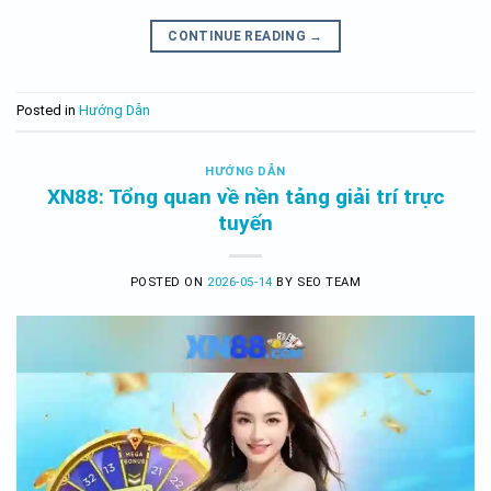
CONTINUE READING
→
Posted in
Hướng Dẫn
HƯỚNG DẪN
XN88: Tổng quan về nền tảng giải trí trực
tuyến
POSTED ON
2026-05-14
BY
SEO TEAM