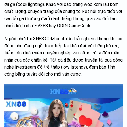
đá gà
(cockfighting). Khác với các trang web xem lậu kém
chất lượng, chuyên trang của chúng tôi kết nối trực tiếp với
các bồ gà (trường đấu) danh tiếng thông qua các đối tác
chiến lược như SV388 hay ODIN GameCock.
Người chơi tại XN88.COM sẽ được trải nghiệm không khí sôi
động như đang ngồi trực tiếp tại khán đài, với tiếng hò reo,
tiếng bình luận viên chuyên nghiệp và những cú ra đòn mãn
nhãn của các chiến kê. Tất cả đều được truyền tải qua công
nghệ livestream độ trễ thấp (low latency), đảm bảo tính
công bằng tuyệt đối cho mỗi ván cược.