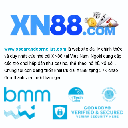
www.oscarandcornelius.com
là website đại lý chính thức
và duy nhất của nhà cái XN88 tại Việt Nam. Ngoài cung cấp
các trò chơi hấp dẫn như casino, thể thao, nổ hũ, xổ số,...
Chúng tôi còn đang triển khai ưu đãi XN88 tặng 57K chào
đón thành viên mới tham gia.