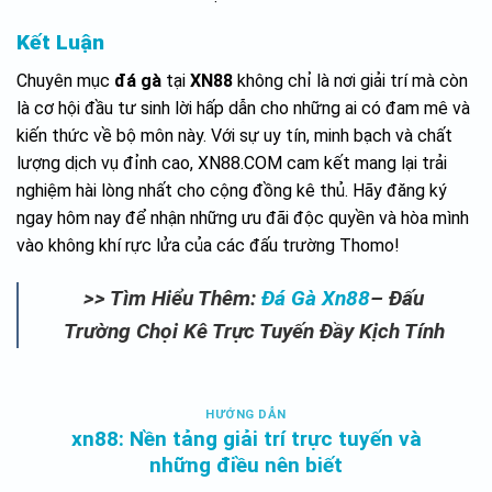
Kết Luận
Chuyên mục
đá gà
tại
XN88
không chỉ là nơi giải trí mà còn
là cơ hội đầu tư sinh lời hấp dẫn cho những ai có đam mê và
kiến thức về bộ môn này. Với sự uy tín, minh bạch và chất
lượng dịch vụ đỉnh cao, XN88.COM cam kết mang lại trải
nghiệm hài lòng nhất cho cộng đồng kê thủ. Hãy đăng ký
ngay hôm nay để nhận những ưu đãi độc quyền và hòa mình
vào không khí rực lửa của các đấu trường Thomo!
>> Tìm Hiểu Thêm:
Đá Gà Xn88
– Đấu
Trường Chọi Kê Trực Tuyến Đầy Kịch Tính
HƯỚNG DẪN
xn88: Nền tảng giải trí trực tuyến và
những điều nên biết