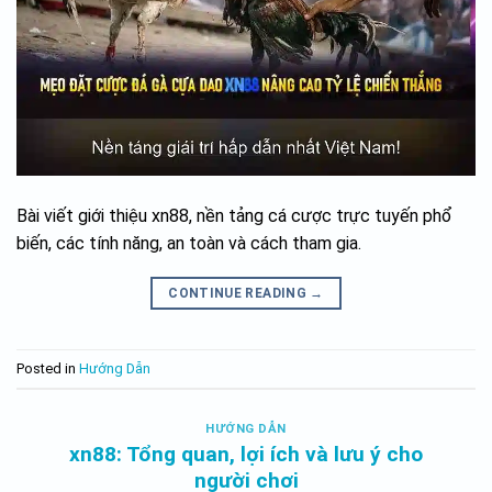
Bài viết giới thiệu xn88, nền tảng cá cược trực tuyến phổ
biến, các tính năng, an toàn và cách tham gia.
CONTINUE READING
→
Posted in
Hướng Dẫn
HƯỚNG DẪN
xn88: Tổng quan, lợi ích và lưu ý cho
người chơi