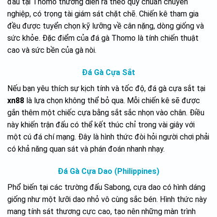
đấu tại Thomo thường diễn ra theo quy chuẩn chuyên
nghiệp, có trọng tài giám sát chặt chẽ. Chiến kê tham gia
đều được tuyển chọn kỹ lưỡng về cân nặng, dòng giống và
sức khỏe. Đặc điểm của đá gà Thomo là tính chiến thuật
cao và sức bền của gà nòi.
Đá Gà Cựa Sắt
Nếu bạn yêu thích sự kịch tính và tốc độ, đá gà cựa sắt tại
xn88
là lựa chọn không thể bỏ qua. Mỗi chiến kê sẽ được
gắn thêm một chiếc cựa bằng sắt sắc nhọn vào chân. Điều
này khiến trận đấu có thể kết thúc chỉ trong vài giây với
một cú đá chí mạng. Đây là hình thức đòi hỏi người chơi phải
có khả năng quan sát và phán đoán nhanh nhạy.
Đá Gà Cựa Dao (Philippines)
Phổ biến tại các trường đấu Sabong, cựa dao có hình dáng
giống như một lưỡi dao nhỏ vô cùng sắc bén. Hình thức này
mang tính sát thương cực cao, tạo nên những màn trình