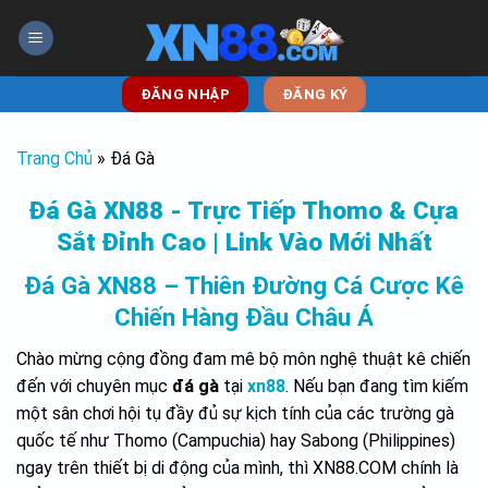
Skip
to
content
ĐĂNG NHẬP
ĐĂNG KÝ
Trang Chủ
»
Đá Gà
Đá Gà XN88 - Trực Tiếp Thomo & Cựa
Sắt Đỉnh Cao | Link Vào Mới Nhất
Đá Gà XN88 – Thiên Đường Cá Cược Kê
Chiến Hàng Đầu Châu Á
Chào mừng cộng đồng đam mê bộ môn nghệ thuật kê chiến
đến với chuyên mục
đá gà
tại
xn88
. Nếu bạn đang tìm kiếm
một sân chơi hội tụ đầy đủ sự kịch tính của các trường gà
quốc tế như Thomo (Campuchia) hay Sabong (Philippines)
ngay trên thiết bị di động của mình, thì XN88.COM chính là