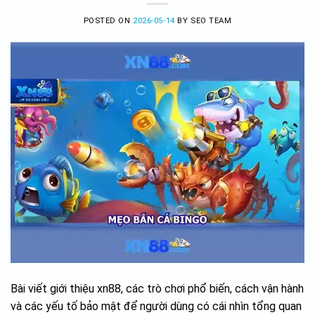
POSTED ON
2026-05-14
BY
SEO TEAM
Bài viết giới thiệu xn88, các trò chơi phổ biến, cách vận hành
và các yếu tố bảo mật để người dùng có cái nhìn tổng quan