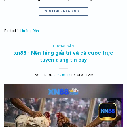
CONTINUE READING
→
Posted in
Hướng Dẫn
HƯỚNG DẪN
xn88 - Nền tảng giải trí và cá cược trực
tuyến đáng tin cậy
POSTED ON
2026-05-14
BY
SEO TEAM