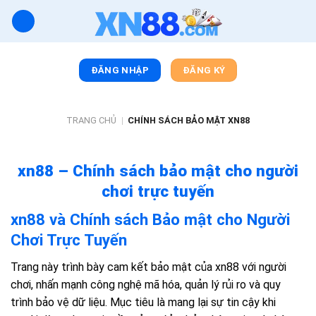
Chuyển
đến
nội
dung
ĐĂNG NHẬP
ĐĂNG KÝ
TRANG CHỦ
|
CHÍNH SÁCH BẢO MẬT XN88
xn88 – Chính sách bảo mật cho người
chơi trực tuyến
xn88 và Chính sách Bảo mật cho Người
Chơi Trực Tuyến
Trang này trình bày cam kết bảo mật của xn88 với người
chơi, nhấn mạnh công nghệ mã hóa, quản lý rủi ro và quy
trình bảo vệ dữ liệu. Mục tiêu là mang lại sự tin cậy khi