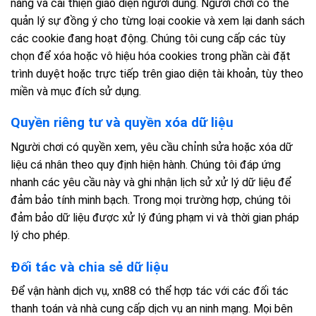
năng và cải thiện giao diện người dùng. Người chơi có thể
quản lý sự đồng ý cho từng loại cookie và xem lại danh sách
các cookie đang hoạt động. Chúng tôi cung cấp các tùy
chọn để xóa hoặc vô hiệu hóa cookies trong phần cài đặt
trình duyệt hoặc trực tiếp trên giao diện tài khoản, tùy theo
miền và mục đích sử dụng.
Quyền riêng tư và quyền xóa dữ liệu
Người chơi có quyền xem, yêu cầu chỉnh sửa hoặc xóa dữ
liệu cá nhân theo quy định hiện hành. Chúng tôi đáp ứng
nhanh các yêu cầu này và ghi nhận lịch sử xử lý dữ liệu để
đảm bảo tính minh bạch. Trong mọi trường hợp, chúng tôi
đảm bảo dữ liệu được xử lý đúng phạm vi và thời gian pháp
lý cho phép.
Đối tác và chia sẻ dữ liệu
Để vận hành dịch vụ, xn88 có thể hợp tác với các đối tác
thanh toán và nhà cung cấp dịch vụ an ninh mạng. Mọi bên