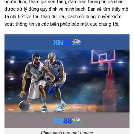
người dùng tham gia nền tảng, đảm bảo thông tin cá nhân
được xử lý đúng quy định và minh bạch. Bạn sẽ tìm thấy mô
tả chi tiết về thu thập dữ liệu, cách sử dụng, quyền kiểm
soát thông tin và các biện pháp bảo mật của chúng tôi.
Chinh sach bao mat banner