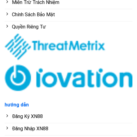
Miễn Trừ Trách Nhiệm
Chính Sách Bảo Mật
Quyền Riêng Tư
hướng dẫn
Đăng Ký XN88
Đăng Nhập XN88