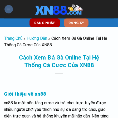
Skip
to
content
ĐĂNG NHẬP
ĐĂNG KÝ
Trang Chủ
»
Hướng Dẫn
»
Cách Xem Đá Gà Online Tại Hệ
Thống Cá Cược Của XN88
Cách Xem Đá Gà Online Tại Hệ
Thống Cá Cược Của XN88
Giới thiệu về xn88
xn88 là một nền tảng cược và trò chơi trực tuyến được
nhiều người chơi yêu thích nhờ sự đa dạng trò chơi, giao
diện trực quan và hệ thống khuyến mãi hấp dẫn. Nền tảng