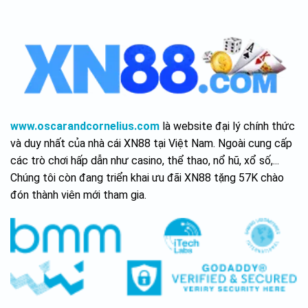
www.oscarandcornelius.com
là website đại lý chính thức
và duy nhất của nhà cái XN88 tại Việt Nam. Ngoài cung cấp
các trò chơi hấp dẫn như casino, thể thao, nổ hũ, xổ số,...
Chúng tôi còn đang triển khai ưu đãi XN88 tặng 57K chào
đón thành viên mới tham gia.