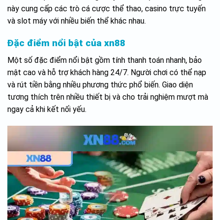
này cung cấp các trò cá cược thể thao, casino trực tuyến
và slot máy với nhiều biến thể khác nhau.
Đặc điểm nổi bật của xn88
Một số đặc điểm nổi bật gồm tính thanh toán nhanh, bảo
mật cao và hỗ trợ khách hàng 24/7. Người chơi có thể nạp
và rút tiền bằng nhiều phương thức phổ biến. Giao diện
tương thích trên nhiều thiết bị và cho trải nghiệm mượt mà
ngay cả khi kết nối yếu.