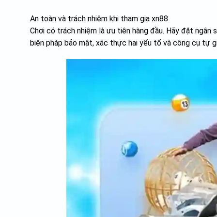
An toàn và trách nhiệm khi tham gia xn88
Chơi có trách nhiệm là ưu tiên hàng đầu. Hãy đặt ngân s
biện pháp bảo mật, xác thực hai yếu tố và công cụ tự gi