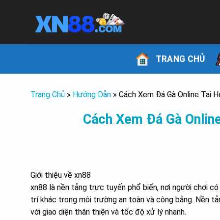
Skip
to
content
TRANG CHỦ
Trang Chủ
»
Hướng Dẫn
»
Cách Xem Đá Gà Online Tại 
Cách Xem Đá Gà Onlin
Giới thiệu về xn88
xn88 là nền tảng trực tuyến phổ biến, nơi người chơi có
trí khác trong môi trường an toàn và công bằng. Nền tả
với giao diện thân thiện và tốc độ xử lý nhanh.