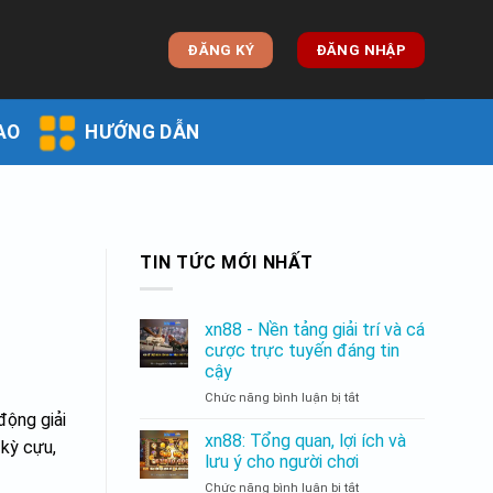
ĐĂNG KÝ
ĐĂNG NHẬP
AO
HƯỚNG DẪN
TIN TỨC MỚI NHẤT
xn88 - Nền tảng giải trí và cá
cược trực tuyến đáng tin
cậy
Chức năng bình luận bị tắt
xn88
động giải
-
Nền
xn88: Tổng quan, lợi ích và
 kỳ cựu,
tảng
lưu ý cho người chơi
giải
Chức năng bình luận bị tắt
xn88:
trí