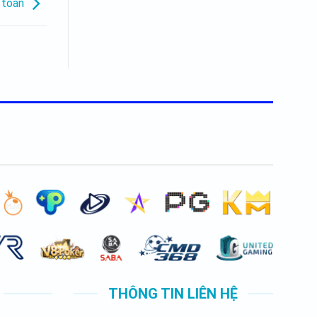
 toàn
THÔNG TIN LIÊN HỆ