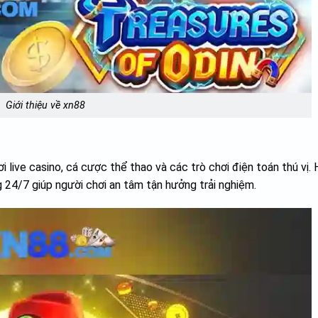
Giới thiệu về xn88
i live casino, cá cược thể thao và các trò chơi điện toán thú vị.
g 24/7 giúp người chơi an tâm tận hưởng trải nghiệm.