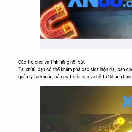
Các trò chơi và tính năng nổi bật
Tại xn88, bạn có thể khám phá các slot hiện đại, bàn chơ
quản lý tài khoản, bảo mật cấp cao và hỗ trợ khách hàn