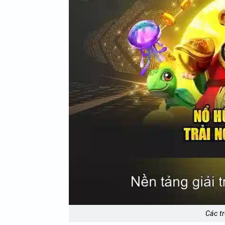
Các tr