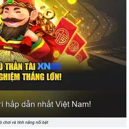
ò chơi và tính năng nổi bật