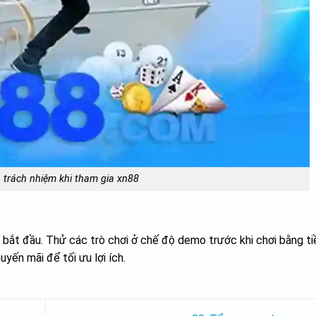
 trách nhiệm khi tham gia xn88
 bắt đầu. Thử các trò chơi ở chế độ demo trước khi chơi bằng ti
yến mãi để tối ưu lợi ích.