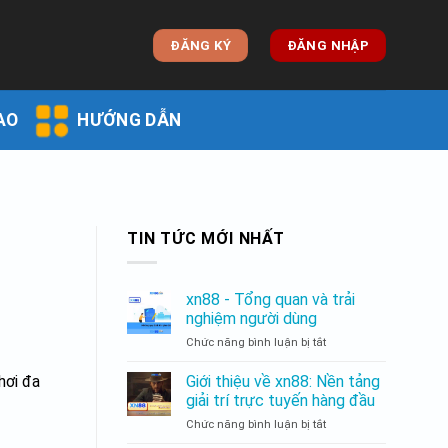
ĐĂNG KÝ
ĐĂNG NHẬP
AO
HƯỚNG DẪN
TIN TỨC MỚI NHẤT
xn88 - Tổng quan và trải
nghiệm người dùng
Chức năng bình luận bị tắt
xn88
-
Tổng
hơi đa
Giới thiệu về xn88: Nền tảng
quan
giải trí trực tuyến hàng đầu
và
Chức năng bình luận bị tắt
Giới
trải
thiệu
nghiệm