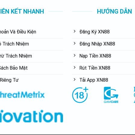
LIÊN KẾT NHANH
HƯỚNG DẪN
hoản Và Điều Kiện
Đăng Ký XN88
ó Trách Nhiệm
Đăng Nhập XN88
rừ Trách Nhiệm
Nạp Tiền XN88
Sách Bảo Mật
Rút Tiền XN88
Riêng Tư
Tải App XN88