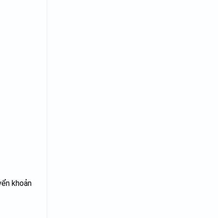
uyển khoản