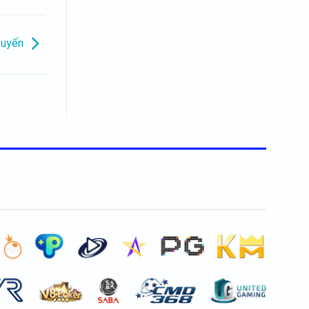
tuyến