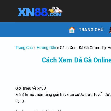
Skip
to
content
TRANG CHỦ
Trang Chủ
»
Hướng Dẫn
»
Cách Xem Đá Gà Online Tại 
Cách Xem Đá Gà Onlin
Giới thiệu về xn88
xn88 là một nền tảng giải trí và cá cược trực tuyến được
dạng.