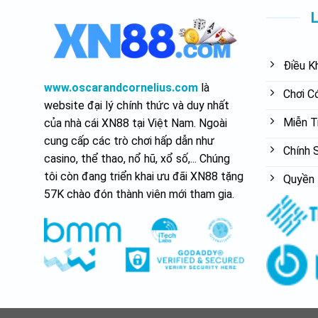
Điều K
www.oscarandcornelius.com
là
Chơi C
website đại lý chính thức và duy nhất
Miễn T
của nhà cái XN88 tại Việt Nam. Ngoài
cung cấp các trò chơi hấp dẫn như
Chính 
casino, thể thao, nổ hũ, xổ số,... Chúng
tôi còn đang triển khai ưu đãi XN88 tặng
Quyền 
57K chào đón thành viên mới tham gia.