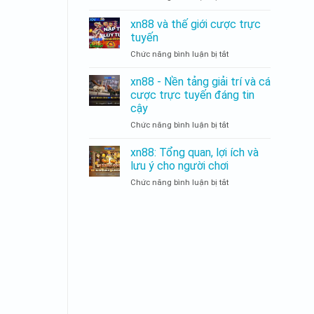
Tổng
tuyến
quan
xn88 và thế giới cược trực
và
về
những
tuyến
nền
điều
Chức năng bình luận bị tắt
xn88
tảng
nên
và
giải
biết
thế
xn88 - Nền tảng giải trí và cá
trí
giới
trực
cược trực tuyến đáng tin
cược
tuyến
cậy
trực
Chức năng bình luận bị tắt
xn88
tuyến
-
Nền
xn88: Tổng quan, lợi ích và
tảng
lưu ý cho người chơi
giải
Chức năng bình luận bị tắt
xn88:
trí
Tổng
và
quan,
cá
lợi
cược
ích
trực
và
tuyến
lưu
đáng
ý
tin
cho
cậy
người
chơi