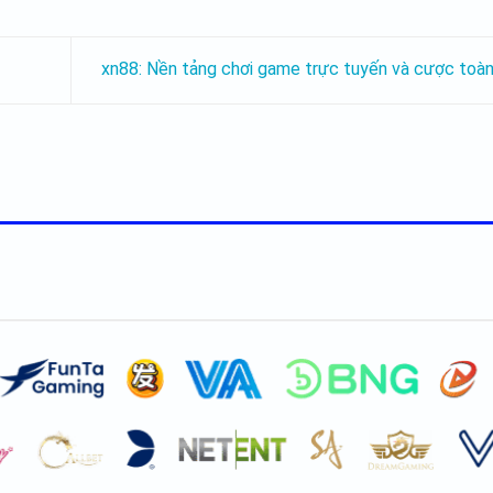
xn88: Nền tảng chơi game trực tuyến và cược toàn