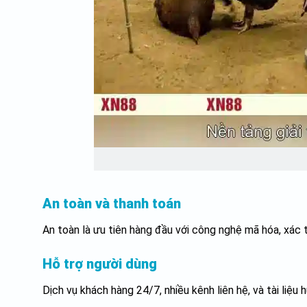
An toàn và thanh toán
An toàn là ưu tiên hàng đầu với công nghệ mã hóa, xác t
Hỗ trợ người dùng
Dịch vụ khách hàng 24/7, nhiều kênh liên hệ, và tài liệu