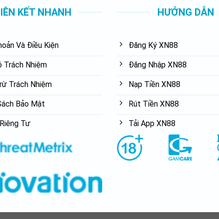
LIÊN KẾT NHANH
HƯỚNG DẪN
hoản Và Điều Kiện
Đăng Ký XN88
ó Trách Nhiệm
Đăng Nhập XN88
rừ Trách Nhiệm
Nạp Tiền XN88
Sách Bảo Mật
Rút Tiền XN88
Riêng Tư
Tải App XN88