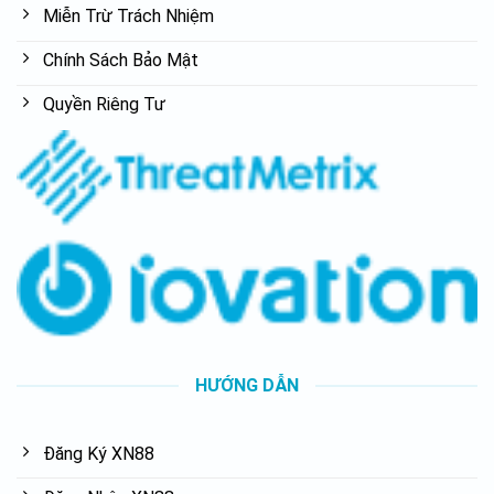
Miễn Trừ Trách Nhiệm
Chính Sách Bảo Mật
Quyền Riêng Tư
HƯỚNG DẪN
Đăng Ký XN88